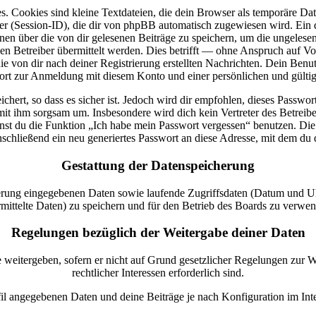
 Cookies sind kleine Textdateien, die dein Browser als temporäre Date
ession-ID), die dir von phpBB automatisch zugewiesen wird. Ein dri
nen über die von dir gelesenen Beiträge zu speichern, um die ungelese
Betreiber übermittelt werden. Dies betrifft — ohne Anspruch auf Volls
ie von dir nach deiner Registrierung erstellten Nachrichten. Dein Ben
rt zur Anmeldung mit diesem Konto und einer persönlichen und gülti
hert, so dass es sicher ist. Jedoch wird dir empfohlen, dieses Passwo
 mit ihm sorgsam um. Insbesondere wird dich kein Vertreter des Betreib
kannst du die Funktion „Ich habe mein Passwort vergessen“ benutzen. 
schließend ein neu generiertes Passwort an diese Adresse, mit dem du 
Gestattung der Datenspeicherung
rierung eingegebenen Daten sowie laufende Zugriffsdaten (Datum und 
mittelte Daten) zu speichern und für den Betrieb des Boards zu verwe
Regelungen bezüglich der Weitergabe deiner Daten
 weitergeben, sofern er nicht auf Grund gesetzlicher Regelungen zur We
rechtlicher Interessen erforderlich sind.
fil angegebenen Daten und deine Beiträge je nach Konfiguration im Int