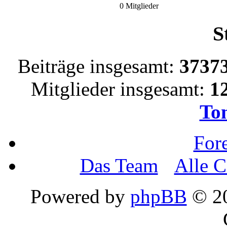
0 Mitglieder
S
Beiträge insgesamt:
3737
Mitglieder insgesamt:
1
To
For
Das Team
•
Alle C
Powered by
phpBB
© 20